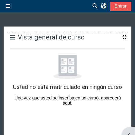
Salta al contenido principal
Entrar
Panel lateral
Selector de búsqu
Bloques
Vista general de curso
Usted no está matriculado en ningún curso
Una vez que usted se inscriba en un curso, aparecerá
aquí.
Abri